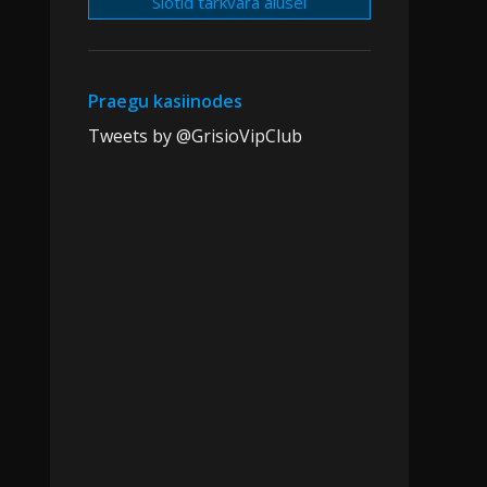
Slotid tarkvara alusel
Praegu kasiinodes
Tweets by @GrisioVipClub