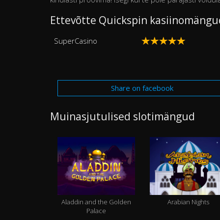
Ettevõtte Quickspin kasiinomängud 
SuperCasino
Share on facebook
Muinasjutulised slotimängud
Aladdin and the Golden
Arabian Nights
Palace