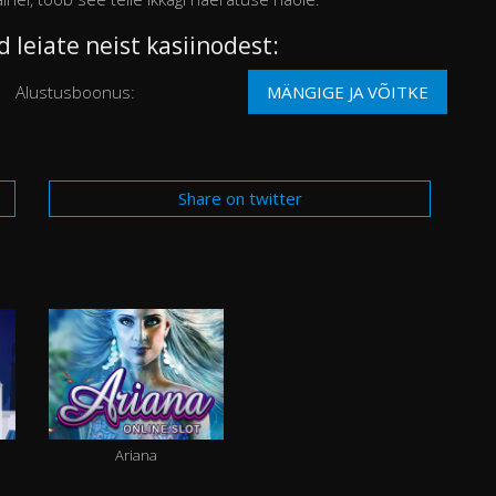
leiate neist kasiinodest:
Alustusboonus:
MÄNGIGE JA VÕITKE
Share on twitter
Ariana