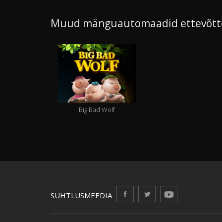
Muud mänguautomaadid ettevõtte
Big Bad Wolf
SUHTLUSMEEDIA