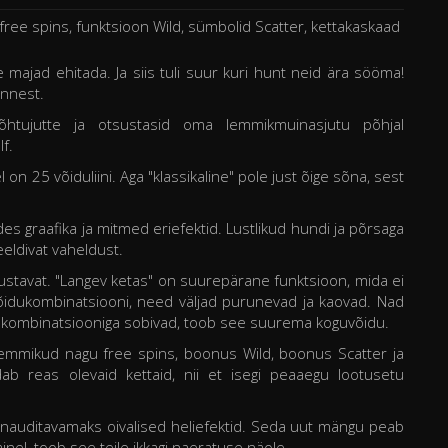
free spins, funktsioon Wild, sümbolid Scatter, kettakaskaad
 majad ehitada. Ja siis tuli suur kuri hunt neid ära sööma!
õnnest.
 õhtujutte ja otsustasid oma lemmikmuinasjutu põhjal
f.
on 25 võiduliini. Aga "klassikaline" pole just õige sõna, sest
es graafika ja mitmed eriefektid. Lustlikud hundi ja põrsaga
eldivat vaheldust.
mustavat. "Langev ketas" on suurepärane funktsioon, mida ei
võidukombinatsiooni, need väljad purunevad ja kaovad. Nad
d kombinatsiooniga sobivad, toob see suurema koguvõidu.
d lemmikud nagu free spins, boonus Wild, boonus Scatter ja
ab reas olevaid kettaid, nii et isegi peaaegu lootusetu
auditavamaks oivalised heliefektid. Seda uut mängu peab
lainel, toob see teile ikkagi naeratuse näole.