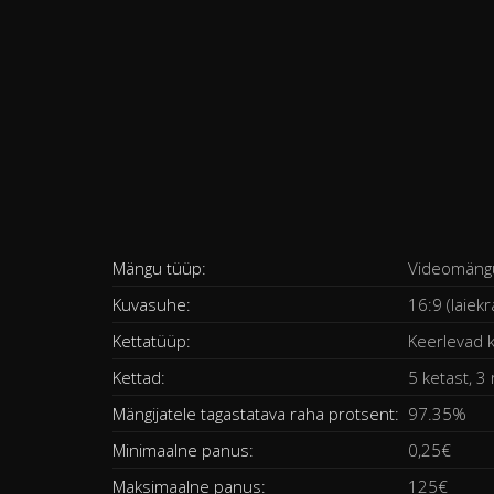
Mängu tüüp:
Videomäng
Kuvasuhe:
16:9 (laiek
Kettatüüp:
Keerlevad 
Kettad:
5 ketast, 3 
Mängijatele tagastatava raha protsent:
97.35%
Minimaalne panus:
0,25€
Maksimaalne panus:
125€