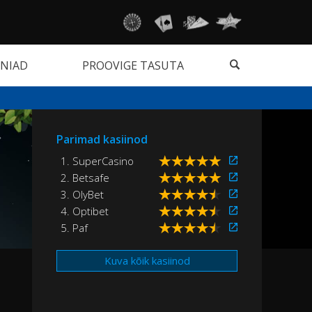
NIAD
PROOVIGE TASUTA
Parimad kasiinod
1. SuperCasino
2. Betsafe
3. OlyBet
4. Optibet
5. Paf
Kuva kõik kasiinod