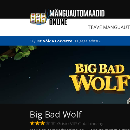
TEAVE MÄNGUAUT
OlyBet:
Võida Corvette .
Lugege edasi »
Big Bad Wolf
Grisio VIP Clubi hinnang