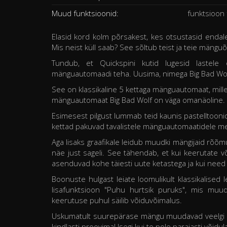
Muud funktsioonid:
funktsioon 
Elasid kord kolm põrsakest, kes otsustasid endale
Mis neist küll saab? See sõltub teist ja teie mängu
Tundub, et Quickspini kutid lugesid lastele
mänguautomaadi teha. Uusima, nimega Big Bad Wol
See on klassikaline 5 kettaga mänguautomaat, millel 
mänguautomaat Big Bad Wolf on väga omanäoline.
Esimesest pilgust lummab teid kaunis pastelltoonid
kettad pakuvad tavalistele mänguautomaatidele me
Aga lisaks graafikale leidub muudki mängijaid rõõ
näe just sageli. See tähendab, et kui keerutate 
asenduvad kohe täiesti uute ketastega ja kui nee
Boonuste hulgast leiate loomulikult klassikalise
lisafunktsioon "Puhu hurtsik puruks", mis muud
keerutuse puhul säilib võiduvõimalus.
Uskumatult suurepärase mängu muudavad veelgi n
kindlasti proovima! Isegi kui te pole parajasti võidu