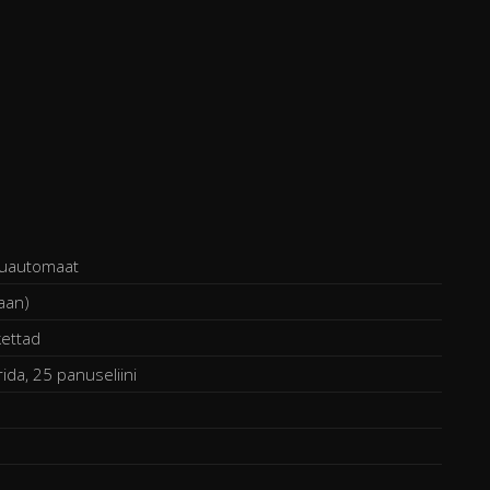
uautomaat
raan)
kettad
rida, 25 panuseliini