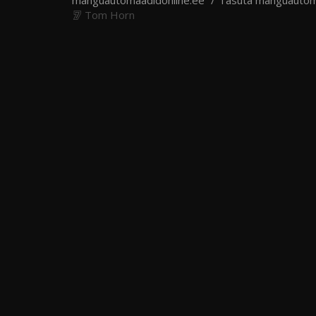
manguautomaadidonline.ee
Tasuta mänguauto
Tom Horn