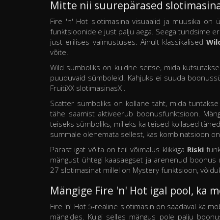
Mitte nii suurepärased slotimasi
Fire 'n' Hot slotimasina visuaalid ja muusika on 
funktsioonidele just palju aega. Seega tundsime er
just erilises vaimustuses. Ainult klassikalised
Wil
võite.
Wild sümboliks on kuldne seitse, mida kutsutakse
puuduvaid sümboleid. Kahjuks ei suuda boonussü
FruitiXX slotimasinasX .
Scatter sümboliks on kollane täht, mida tuntakse 
tähe saamist aktiveerub boonusfunktsioon. Mängu
teiseks sümboliks, milleks ka teised kollased täh
summale olenemata sellest, kas kombinatsioon on võ
Pärast igat võita on teil võimalus klikkiga
Riski
funk
mängust ühtegi kaasaegset ja arenenud boonus mi
27 slotimasinat millel on Mystery funktsioon, võidu
Mängige Fire 'n' Hot igal pool, ka m
Fire 'n' Hot 5-realine slotimasin on saadaval ka mo
mängides. Kuigi selles mängus pole palju boonus