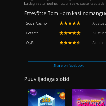
kuidagi vastumeelne. Tutvumiseks saate kasutada
Ettevõtte Tom Horn kasiinomängud 
SuperCasino
Alustus
Betsafe
Alustus
OlyBet
Alustus
Share on facebook
Puuviljadega slotid