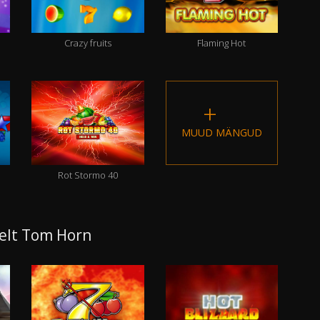
Crazy fruits
Flaming Hot
MUUD MÄNGUD
Rot Stormo 40
elt Tom Horn