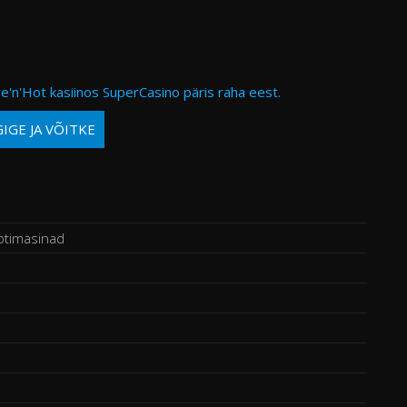
n'Hot kasiinos SuperCasino päris raha eest.
IGE JA VÕITKE
lotimasinad
a