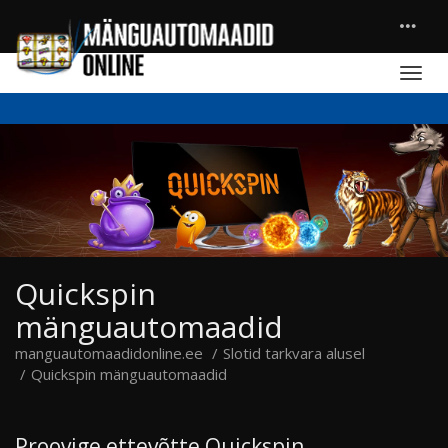
Quickspin
mänguautomaadid
manguautomaadidonline.ee
Slotid tarkvara alusel
Quickspin mänguautomaadid
Proovige ettevõtte Quickspin