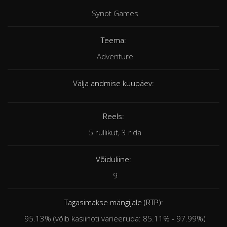
Synot Games
Teema:
Adventure
Välja andmise kuupäev:
Reels:
5 rullikut, 3 rida
Võiduliine:
9
Tagasimakse mängijale (RTP):
95.13% (võib kasiinoti varieeruda: 85.11% - 97.99%)