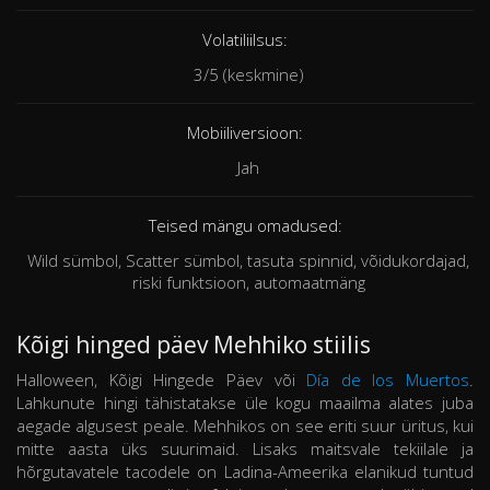
Volatiliilsus:
3/5 (keskmine)
Mobiiliversioon:
Jah
Teised mängu omadused:
Wild sümbol, Scatter sümbol, tasuta spinnid, võidukordajad,
riski funktsioon, automaatmäng
Kõigi hinged päev Mehhiko stiilis
Halloween, Kõigi Hingede Päev või
Día de los Muertos
.
Lahkunute hingi tähistatakse üle kogu maailma alates juba
aegade algusest peale. Mehhikos on see eriti suur üritus, kui
mitte aasta üks suurimaid. Lisaks maitsvale tekiilale ja
hõrgutavatele tacodele on Ladina-Ameerika elanikud tuntud