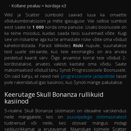
Kollane pealuu = kordaja x3
Wild ja Scatter sümbolid saavad luua ka omaette
võidukombinatsiooni ja mitte igasuguse. Viie sellise sümboli
eest saate te
1 000
korda oma panuse. Lisaks boonusele on
ka teine moodus, kuidas saada teisi suuremaid võite. Kuigi
see on riskantne aga kui te armastate riske võite oma võidud
kahekordistada. Pärast klikkides
Riski
nupule, suunatakse
teid uuele ekraanile, kus teie eesmärgiks on ära arvata
peidetud kaardi värv. Õige arvamise korral teie võidud 2-
kordistatakse, arvates valesti kaotate oma võidu. Saate
maksimaalsed võidud tänu Synot Progressiivsele Boonusele.
On vaid kahju, et need neli
progressiivsete jackpottide
taset
pole rakendatud igas kasiinos, kus Synoti mänge pakutakse.
Keerutage Skull Bonanza rullikuid
kasiinod
5-realine Skull Bonanza slotimasin on ideaalne värskendus
neile mängijatele, kes on
puuviljadega slotimasinatest
tüdinenud või neile, kes otsivad mängus midagi
seiklusrikkamat ja erutavamat. Maanduge kolmele Scatter