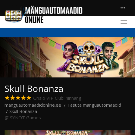
Skull Bonanza
Grisio VIP Clubi hinnang
manguautomaadidonline.ee
Tasuta mänguautomaadid
Skull Bonanza
SYNOT Games