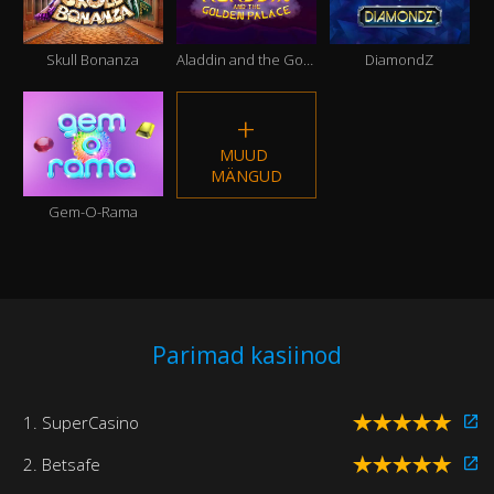
Skull Bonanza
Aladdin and the Golden Palace
DiamondZ
MUUD 
MÄNGUD
Gem-O-Rama
Parimad kasiinod
1. SuperCasino
2. Betsafe