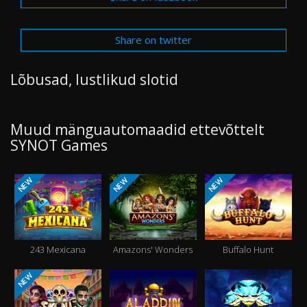
Share on twitter
Lõbusad, lustlikud slotid
Muud mänguautomaadid ettevõttelt
SYNOT Games
NEW
NEW
NEW
243 Mexicana
Amazons' Wonders
Buffalo Hunt
NEW