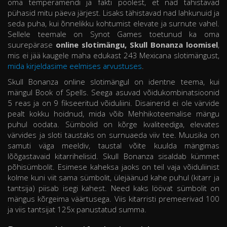
oma temperamendi ja fakti poolest, et nad tähistavad
pühasid mitu päeva järjest. Lisaks tähistavad nad lahkunuid ja
seda puha, kui õnnelikku kohtumist elevate ja surnute vahel.
Sellele teemale on Synot Games toetunud ka oma
suurepärase
online slotimängu, Skull Bonanza loomisel
,
mis ei jää kaugele maha edukast 243 Mexicana slotimängust,
mida kirjeldasime eelmises arvustuses
.
Skull Bonanza online slotimängul on identne teema, kui
mängul Book of Spells. Seega asuvad võidukombinatsioonid
5 reas ja on 9 fikseeritud võiduliini. Disainerid ei ole värvide
pealt kokku hoidnud, mida võib Mehhikoteemalise mängu
puhul oodata. Sümbolid on kõrge kvaliteediga, elevates
värvides ja sloti taustaks on surnuaeda viiv tee. Muusika on
samuti väga meeldiv, taustal võite kuulda mängimas
lõõgastavaid kitarrihelisid. Skull Bonanza sisaldab kümmet
põhisümbolit. Esimese kaheksa jaoks on teil vaja võiduliinist
kolme kuni viit sama sümbolit, ülejäänud kahe puhul (kitarr ja
tantsija) piisab isegi kahest. Need kaks löövat sümbolit on
mängus kõrgeima väärtusega. Viis kitarristi premeerivad 100
ja viis tantsijat 125x panustatud summa.