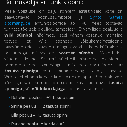
Boonused ja erifunktsioonid
Peale võistluse on palju rohkem atraktiivseid võite on
saavutatavad boonussümbolite ja
Synot Games
slotimängude
erifunktsioonide abil. Kui need töötavad
tunnete tõeliselt pidulikku atmosfääri. Erivärvilised pealuud ja
Wild sümboli
näoilmed. Isegi vähem kogenud mängijad
teavad, et Wild asendab võidukombinatsioonis
tavasümboleid. Lisaks on mängus ka altar koos küünalde ja
pealuudega, milleks on
Scatter sümbol
. Maandudes
vähemalt kolmel Scatteri sümbolil mistahes positsioonis
premeerib see slotimängus mistahes positsioonis
10
tasuta spinniga
. Tasuta spinnide mängus, jääb iga kuvatud
Wild sümbol oma kohale, kuni spinnide lõpuni. See pole veel
kõik. Iga wild sümbol premeerib kas täiendava
tasuta
spinniga
, või
võidukordajaga
läbi tasuta spinnide.
Roheline pealuu = +1 tasuta spin
Sinine pealuu= +2 tasuta spinni
Lilla pealuu = +3 tasuta spinni
Punane pealuu = kordaja x2