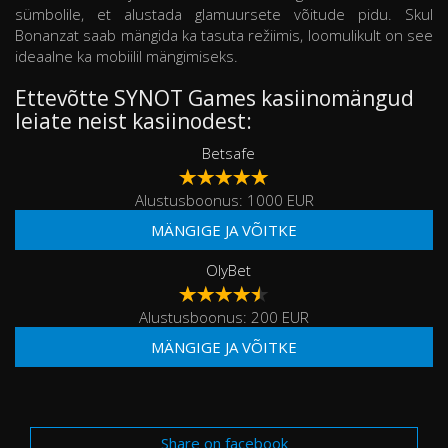
sümbolile, et alustada glamuursete võitude pidu. Skul
Bonanzat saab mängida ka tasuta režiimis, loomulikult on see
ideaalne ka mobiilil mängimiseks.
Ettevõtte SYNOT Games kasiinomängud
leiate neist kasiinodest:
Betsafe
Alustusboonus: 1000 EUR
MÄNGIGE JA VÕITKE
OlyBet
Alustusboonus: 200 EUR
MÄNGIGE JA VÕITKE
Share on facebook